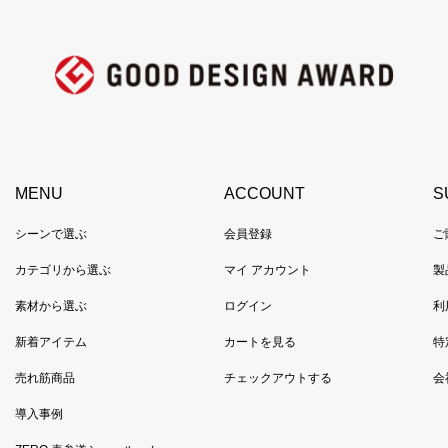
MENU
ACCOUNT
S
シーンで選ぶ
会員登録
ご
カテゴリから選ぶ
マイ アカウント
製
素材から選ぶ
ログイン
利
新着アイテム
カートを見る
特
売れ筋商品
チェックアウトする
会
導入事例