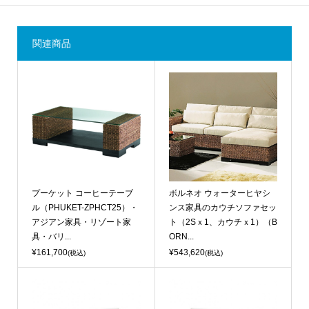
関連商品
プーケット コーヒーテーブ
ボルネオ ウォーターヒヤシ
ル（PHUKET-ZPHCT25）・
ンス家具のカウチソファセッ
アジアン家具・リゾート家
ト（2Sｘ1、カウチｘ1）（B
具・バリ...
ORN...
¥161,700
¥543,620
(税込)
(税込)