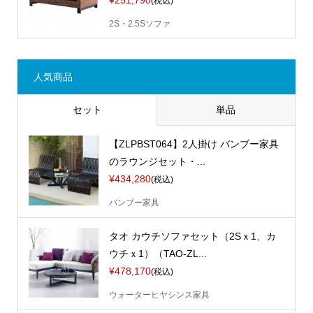
(税込)
2S・2.5Sソファ
人気商品
セット
単品
【ZLPBST064】2人掛け バンブー家具
のラウンジセット・...
¥434,280
(税込)
バンブー家具
タオ カウチソファセット（2Sｘ1、カ
ウチｘ1）（TAO-ZL...
¥478,170
(税込)
ウォーターヒヤシンス家具