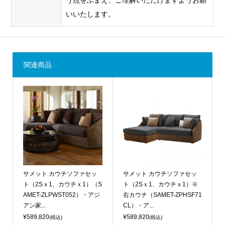
う点をふまえ、ご理解いただけますようお願
いいたします。
関連商品
サメット カウチソファセッ
サメット カウチソファセッ
ト（2Sｘ1、カウチｘ1）（S
ト（2Sｘ1、カウチｘ1）※
AMET-ZLPWST052）・アジ
右カウチ（SAMET-ZPHSF71
アン家...
CL）・ア...
¥589,820
¥589,820
(税込)
(税込)