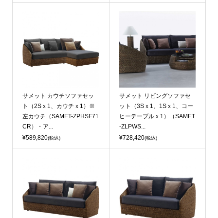
サメット カウチソファセッ
サメット リビングソファセ
ト（2Sｘ1、カウチｘ1）※
ット（3Sｘ1、1Sｘ1、コー
左カウチ（SAMET-ZPHSF71
ヒーテーブルｘ1）（SAMET
CR）・ア...
-ZLPWS...
¥589,820
¥728,420
(税込)
(税込)