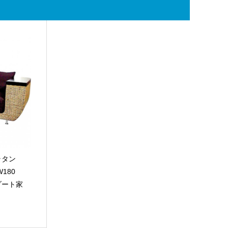
ラタン
180
ゾート家