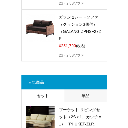
2S・2.5Sソファ
ガラン 2シートソファ
（クッション3個付）
（GALANG-ZPHSF272
P...
¥251,790
(税込)
2S・2.5Sソファ
人気商品
セット
単品
プーケット リビングセ
ット（2Sｘ1、カウチｘ
1）（PHUKET-ZLP...