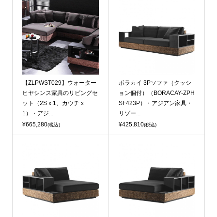
【ZLPWST029】ウォーター
ボラカイ 3Pソファ（クッシ
ヒヤシンス家具のリビングセ
ョン個付）（BORACAY-ZPH
ット（2Sｘ1、カウチｘ
SF423P）・アジアン家具・
1）・アジ...
リゾー...
¥665,280
¥425,810
(税込)
(税込)