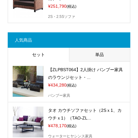
¥251,790
(税込)
2S・2.5Sソファ
人気商品
セット
単品
【ZLPBST064】2人掛け バンブー家具
のラウンジセット・...
¥434,280
(税込)
バンブー家具
タオ カウチソファセット（2Sｘ1、カ
ウチｘ1）（TAO-ZL...
¥478,170
(税込)
ウォーターヒヤシンス家具