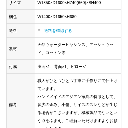
サイズ
W1350×D1600×H740(660)×SH400
梱包
W1400×D1650×H680
送料
F
送料を確認する
天然ウォーターヒヤシンス、アッシュウッ
素材
ド、コットン等
付属
座面×1、背面×1、ピロー×1
職人がひとつひとつ丁寧に手作りにて仕上げ
ています。
ハンドメイドのアジアン家具の特徴として、
備考
多少の歪み、小傷、サイズのズレなどが生じ
る場合がございますが、機械製品でないとい
う点をふまえ、ご理解いただけますようお願