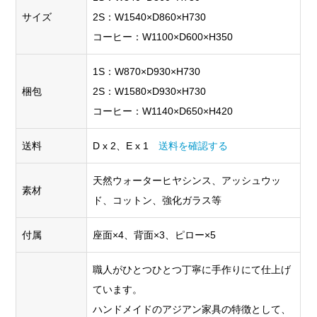
サイズ
2S：W1540×D860×H730
コーヒー：W1100×D600×H350
1S：W870×D930×H730
梱包
2S：W1580×D930×H730
コーヒー：W1140×D650×H420
送料
D x 2、E x 1
送料を確認する
天然ウォーターヒヤシンス、アッシュウッ
素材
ド、コットン、強化ガラス等
付属
座面×4、背面×3、ピロー×5
職人がひとつひとつ丁寧に手作りにて仕上げ
ています。
ハンドメイドのアジアン家具の特徴として、