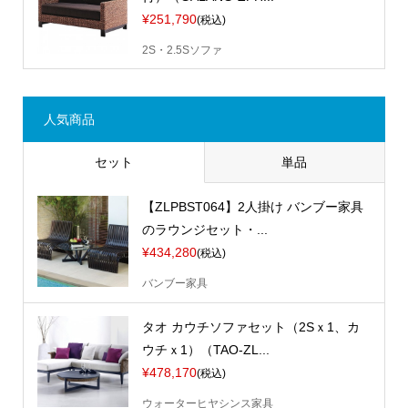
¥251,790
(税込)
2S・2.5Sソファ
人気商品
セット
単品
【ZLPBST064】2人掛け バンブー家具
のラウンジセット・...
¥434,280
(税込)
バンブー家具
タオ カウチソファセット（2Sｘ1、カ
ウチｘ1）（TAO-ZL...
¥478,170
(税込)
ウォーターヒヤシンス家具