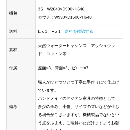
3S：W2040×D990×H640
梱包
カウチ：W990×D1600×H640
送料
E x 1、F x 1
送料を確認する
天然ウォーターヒヤシンス、アッシュウッ
素材
ド、コットン等
付属
座面×3、背面×3、ピロー×7
職人がひとつひとつ丁寧に手作りにて仕上げ
ています。
ハンドメイドのアジアン家具の特徴として、
備考
多少の歪み、小傷、サイズのズレなどが生じ
る場合がございますが、機械製品でないとい
う点をふまえ、ご理解いただけますようお願