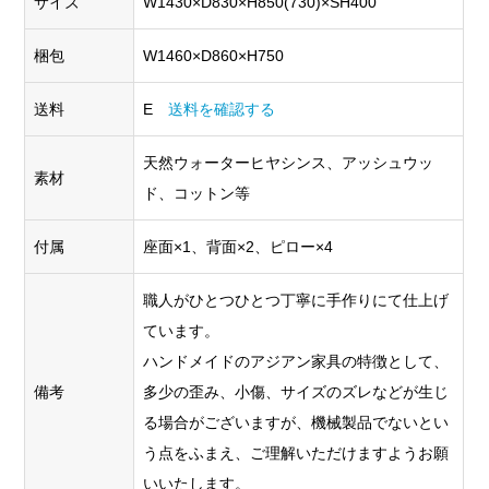
サイズ
W1430×D830×H850(730)×SH400
梱包
W1460×D860×H750
送料
E
送料を確認する
天然ウォーターヒヤシンス、アッシュウッ
素材
ド、コットン等
付属
座面×1、背面×2、ピロー×4
職人がひとつひとつ丁寧に手作りにて仕上げ
ています。
ハンドメイドのアジアン家具の特徴として、
備考
多少の歪み、小傷、サイズのズレなどが生じ
る場合がございますが、機械製品でないとい
う点をふまえ、ご理解いただけますようお願
いいたします。