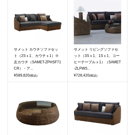
サメット カウチソファセッ
サメット リビングソファセ
ト（2Sｘ1、カウチｘ1）※
ット（3Sｘ1、1Sｘ1、コー
左カウチ（SAMET-ZPHSF71
ヒーテーブルｘ1）（SAMET
CR）・ア...
-ZLPWS...
¥589,820
¥728,420
(税込)
(税込)