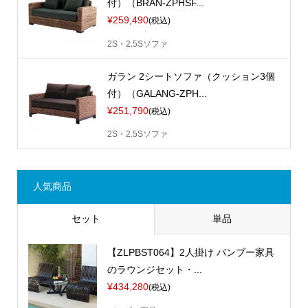
付）（BRAN-ZPHSF...
¥259,490
(税込)
2S・2.5Sソファ
ガラン 2シートソファ（クッション3個
付）（GALANG-ZPH...
¥251,790
(税込)
2S・2.5Sソファ
人気商品
セット
単品
【ZLPBST064】2人掛け バンブー家具
のラウンジセット・...
¥434,280
(税込)