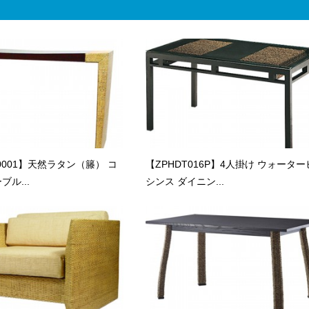
S0001】天然ラタン（籐） コ
【ZPHDT016P】4人掛け ウォータ
ル...
シンス ダイニン...