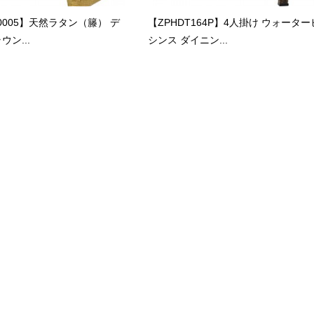
H0005】天然ラタン（籐） デ
【ZPHDT164P】4人掛け ウォータ
ン...
シンス ダイニン...