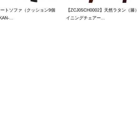
シートソファ（クッション9個
【ZCJ05CH0002】天然ラタン（籐）
N-...
イニングチェアー...