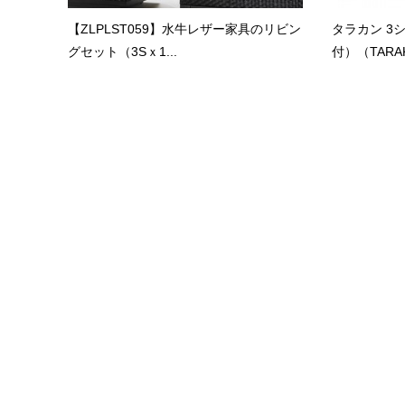
【ZLPLST059】水牛レザー家具のリビン
タラカン 3
グセット（3Sｘ1...
付）（TARAKA